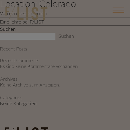
Location:
Colorado
Skip
to
Von den besten lernen
content
Eine lehre bei F/LIST
Suchen
Suchen
Recent Posts
Recent Comments
Es sind keine Kommentare vorhanden.
Archives
Keine Archive zum Anzeigen.
Categories
Keine Kategorien