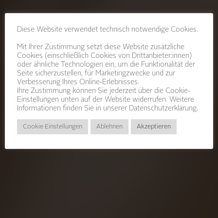
Diese Website verwendet technisch notwendige Cookies.
Mit Ihrer Zustimmung setzt diese Website zusätzliche
Cookies (einschließlich Cookies von Drittanbieter:innen)
oder ähnliche Technologien ein, um die Funktionalität der
WILLKOMMEN
Seite sicherzustellen, für Marketingzwecke und zur
Verbesserung Ihres Online-Erlebnisses.
BEI F/LIST
Ihre Zustimmung können Sie jederzeit über die Cookie-
Einstellungen unten auf der Website widerrufen. Weitere
Informationen finden Sie in unserer
Datenschutzerklärung.
Cookie Einstellungen
Ablehnen
Akzeptieren