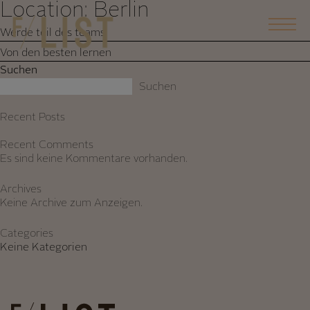
Location:
Berlin
Skip
to
Werde teil des teams
content
Von den besten lernen
Suchen
Suchen
Recent Posts
Recent Comments
Es sind keine Kommentare vorhanden.
Archives
Keine Archive zum Anzeigen.
Categories
Keine Kategorien